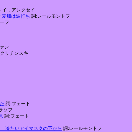
トイ，アレクセイ
黄色に熟れた麦畑は波打ち
詞:レールモントフ
ォーフ
ァン
:クリチンスキー
来た
詞:フェート
ラソフ
吐息
詞:フェート
aski 謎めいた 冷たいアイマスクの下から
詞:レールモントフ