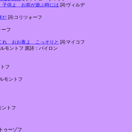
sja 悩みなく 子供よ お前が遊ぶ時には
詞:ヴィルデ
杯だ
詞:コリツォーフ
フ
ォーフ
引き入れてくれ おお夜よ こっそりと
詞:マイコフ
ールモントフ 原詩：バイロン
ントフ
ールモントフ
ルモントフ
トゥーゾフ