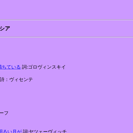
 ロシア
魅惑に満ちている
詞:ゴロヴィンスキイ
原詩：ヴィセンテ
ーフ
行く 明るい月が
詞:ヤツェーヴィッチ