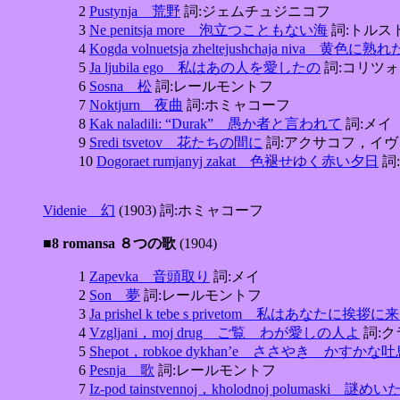
2
Pustynja 荒野
詞:ジェムチュジニコフ
3
Ne penitsja more 泡立つこともない海
詞:トルス
4
Kogda volnuetsja zheltejushchaja niva 
5
Ja ljubila ego 私はあの人を愛したの
詞:コリツ
6
Sosna 松
詞:レールモントフ
7
Noktjurn 夜曲
詞:ホミャコーフ
8
Kak naladili: “Durak” 愚か者と言われて
詞:メイ
9
Sredi tsvetov 花たちの間に
詞:アクサコフ，イヴ
10
Dogoraet rumjanyj zakat 色褪せゆく赤い夕日
詞
Videnie 幻
(1903) 詞:ホミャコーフ
■8 romansa ８つの歌
(1904)
1
Zapevka 音頭取り
詞:メイ
2
Son 夢
詞:レールモントフ
3
Ja prishel k tebe s privetom 私はあなたに挨拶に
4
Vzgljani，moj drug ご覧 わが愛しの人よ
詞:ク
5
Shepot，robkoe dykhan’e ささやき かすかな
6
Pesnja 歌
詞:レールモントフ
7
Iz-pod tainstvennoj，kholodnoj polum