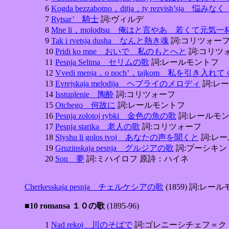
6
Kogda bezzabotno，ditja，ty rezvish’
7
Rytsar’ 騎士
詞:ヴィルデ
8
Mne li，molodtsu 俺はと言やあ 若くて元気一
9
Tak i rvetsja dusha なんと熱き魂
詞:コリツォー
10
Pridi ko mne おいで 私のもとへと
詞:コリツ
11
Pesnja Selima セリムの歌
詞:レールモントフ
12
Vvedi menja，o noch’，tajkom 私を
13
Evrejskaja melodija ヘブライのメロディ
詞:レ
14
Isstuplenie 陶酔
詞:コリツォーフ
15
Otchego 何故に
詞:レールモントフ
16
Pesnja zolotoj rybki 金色の魚の歌
詞:レールモ
17
Pesnja starika 老人の歌
詞:コリツォーフ
18
Slyshu li golos tvoj あなたの声を聞くと
詞:レ
19
Gruzinskaja pesnja グルジアの歌
詞:プーシキン
20
Son 夢
詞:ミハイロフ 原詩：ハイネ
Cherkesskaja pesnja チェルケシアの歌
(1859) 詞:レー
■10 romansa １０の歌
(1895-96)
1
Nad rekoj 川のそばで
詞:ゴレニーシチェフ＝ク