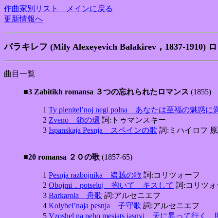
作曲家別リスト メインに戻る
更新情報へ
バラキレフ (Mily Alexeyevich Balakirev，1837-1910)
曲目一覧
■3 Zabitikh romansa ３つの忘れられたロマンス
(1855)
1
Ty plenitel’noj negi polna あなたは至福の
2
Zveno 鎖の環
詞:トゥマンスキー
3
Ispanskaja Pesnja スペインの歌
詞:ミハイロフ 
■20 romansa ２０の歌
(1857-65)
1
Pesnja razbojnika 盗賊の歌
詞:コリツォーフ
2
Obojmi，potseluj 抱いて キスして
詞:コリツォ
3
Barkarola 舟歌
詞:アルセニエフ
4
Kolybel’naja pesnja 子守歌
詞:アルセニエフ
5
Vzoshel na nebo mesjats jasnyj 天に昇って