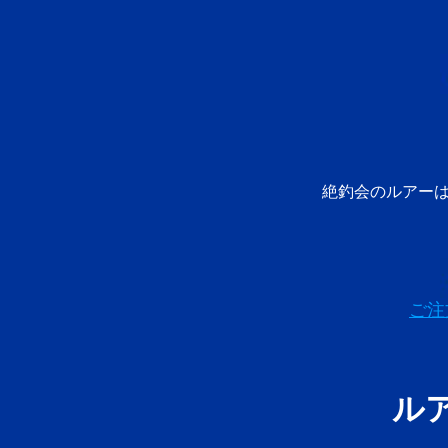
絶釣会のルアー
ご注
ル