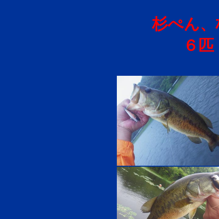
杉ぺん、
６匹