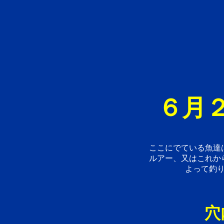
６月２
ここにでている魚達
ルアー、又はこれか
よって釣
穴