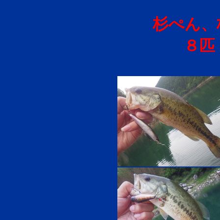
杉ぺん、
８匹