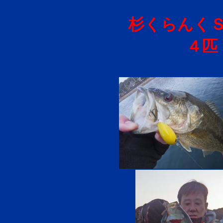
杉くらんくＳ
４匹