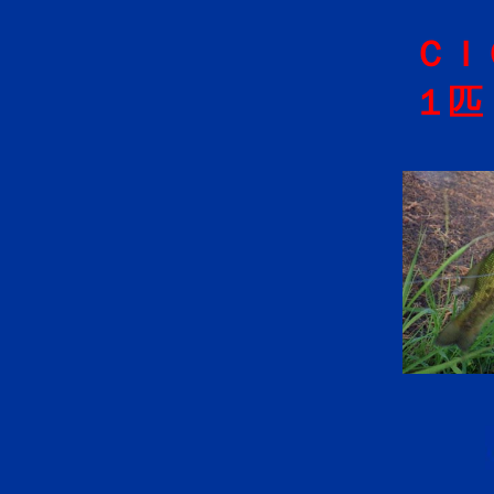
ＣＩ
１匹