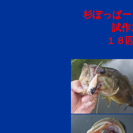
杉ぽっぱー
試作
１８匹