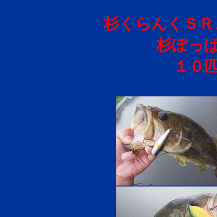
杉くらんくＳＲ
杉ぽっぱ
１０匹