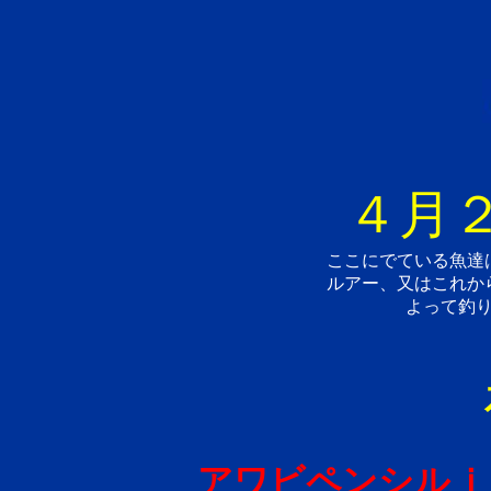
４月２
ここにでている魚達
ルアー、又はこれか
よって釣
アワビペンシルｊ