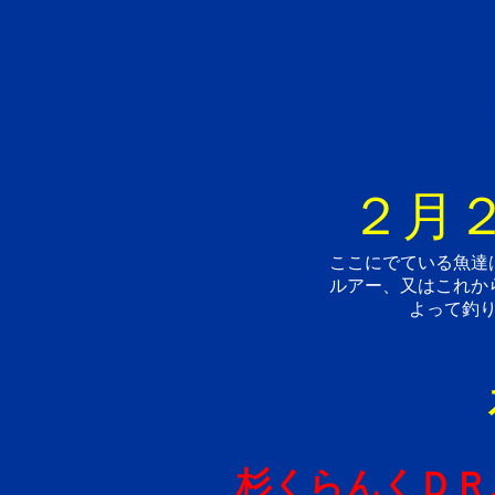
２月２
ここにでている魚達
ルアー、又はこれか
よって釣
杉くらんくＤＲ