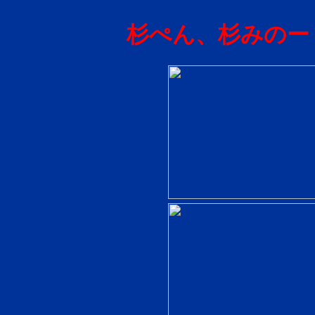
杉ぺん、杉みのー