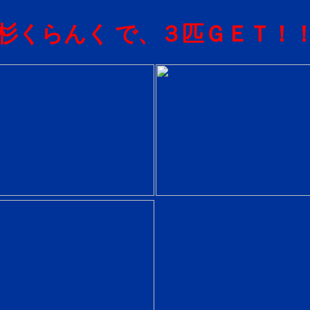
杉くらんく で、３匹ＧＥＴ！