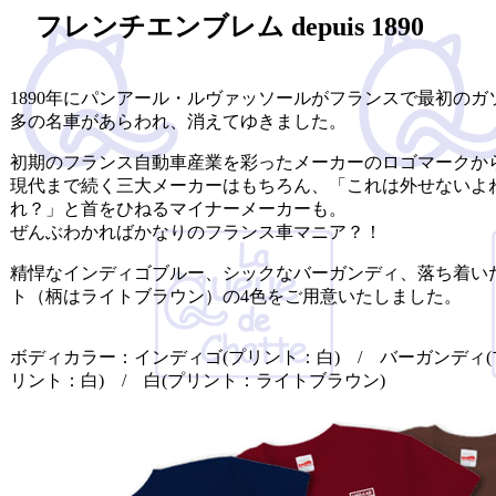
フレンチエンブレム depuis 1890
1890年にパンアール・ルヴァッソールがフランスで最初の
多の名車があらわれ、消えてゆきました。
初期のフランス自動車産業を彩ったメーカーのロゴマークから
現代まで続く三大メーカーはもちろん、「これは外せないよ
れ？」と首をひねるマイナーメーカーも。
ぜんぶわかればかなりのフランス車マニア？！
精悍なインディゴブルー、シックなバーガンディ、落ち着い
ト（柄はライトブラウン）の4色をご用意いたしました。
ボディカラー：インディゴ(プリント：白) / バーガンディ(
リント：白) / 白(プリント：ライトブラウン)