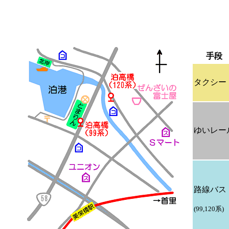
手段
タクシー
ゆいレー
路線バス
(99,120系)