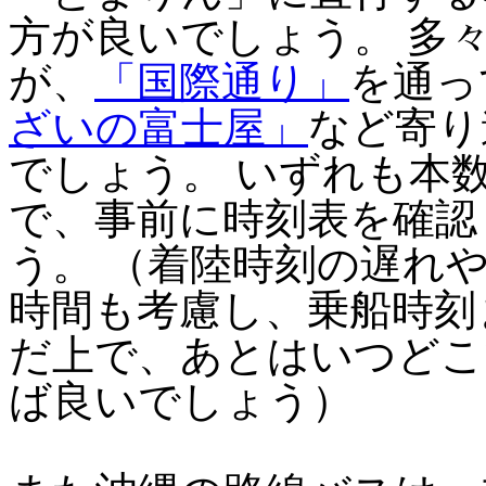
方が良いでしょう。 多
が、
「国際通り」
を通っ
ざいの富士屋」
など寄り
でしょう。 いずれも本
で、事前に時刻表を確認
う。 （着陸時刻の遅れ
時間も考慮し、乗船時刻
だ上で、あとはいつどこ
ば良いでしょう）