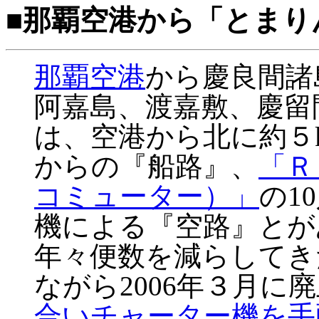
■那覇空港から「とまり
那覇空港
から慶良間諸
阿嘉島、渡嘉敷、慶留
は、空港から北に約５
からの『船路』、
「Ｒ
コミューター）」
の1
機による『空路』とが
年々便数を減らしてき
ながら2006年３月に
合いチャーター機を手