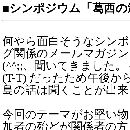
■シンポジウム「葛西の
何やら面白そうなシンポ
グ関係のメールマガジン
(^^;;、聞いてきまし
(T-T) だったため午
島の話は聞くことが出来
今回のテーマがお堅い物 
加者の殆どが関係者の方