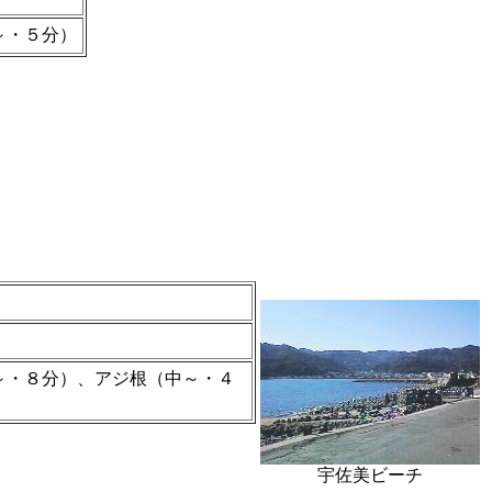
～・５分）
～・８分）、アジ根（中～・４
宇佐美ビーチ