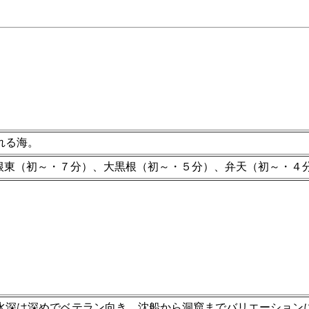
れる海。
根東（初～・７分）、大黒根（初～・５分）、弁天（初～・４
水深は深めでベテラン向き。沈船から洞窟までバリエーション