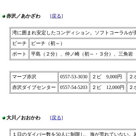
赤沢／あかざわ
[戻る]
湾に囲まれ安定したコンディション。ソフトコーラルが
ビーチ
ビーチ（初～）
ボート
平島（２分）、仲ノ崎（初～・３分）、三角岩
マーブ赤沢
0557-53-3030
２ビ 9,000円
２ボ
赤沢ダイブセンター
0557-54-5203
２ビ 12,000円
２ボ
大川／おおかわ
[戻る]
１日のダイバー数を50人に制限し、海が荒れていない