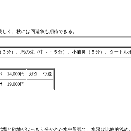
美しく、秋には回遊魚も期待できる。
（３分）、恩の先（中～・５分）、小浦鼻（５分）、タートル
 14,000円
ガタ－ウ送
 19,000円
。岩場と砂地がはっきり分かれた水中景観で、水深は比較的浅め