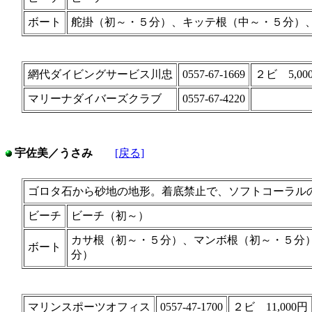
ボート
舵掛（初～・５分）、キッテ根（中～・５分）
網代ダイビングサービス川忠
0557-67-1669
２ビ 5,00
マリーナダイバーズクラブ
0557-67-4220
宇佐美／うさみ
[戻る]
ゴロタ石から砂地の地形。着底禁止で、ソフトコーラル
ビーチ
ビーチ（初～）
カサ根（初～・５分）、マンボ根（初～・５分
ボート
分）
マリンスポーツオフィス
0557-47-1700
２ビ 11,000円