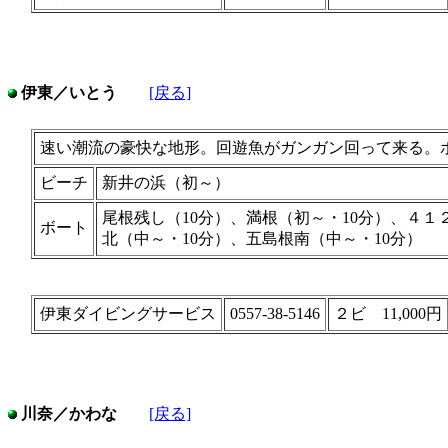
伊東／いとう
[戻る]
速い潮流の豪快な地形。回遊魚がガンガン回って来る。
ビーチ
新井の浜（初～）
尾根残し（10分）、満根（初～・10分）、４１
ボート
北（中～・10分）、五島根南（中～・10分）
伊東ダイビングサービス
0557-38-5146
２ビ 11,000円
川奈／かわな
[戻る]