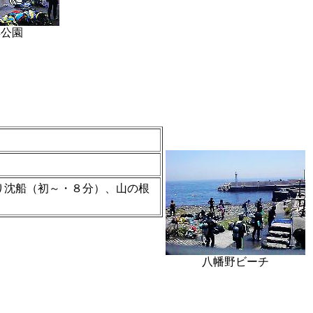
洋公園
り沈船（初～・８分）、山の根
八幡野ビーチ