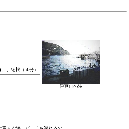
分）、徳根（４分）
伊豆山の港
に富んだ海。ビーチを潜れるの