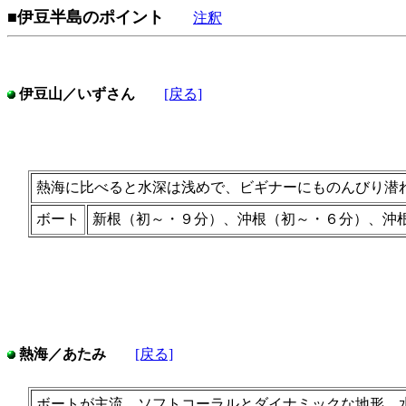
■伊豆半島のポイント
注釈
伊豆山／いずさん
[戻る]
熱海に比べると水深は浅めで、ビギナーにものんびり潜
ボート
新根（初～・９分）、沖根（初～・６分）、沖
熱海／あたみ
[戻る]
ボートが主流。ソフトコーラルとダイナミックな地形。