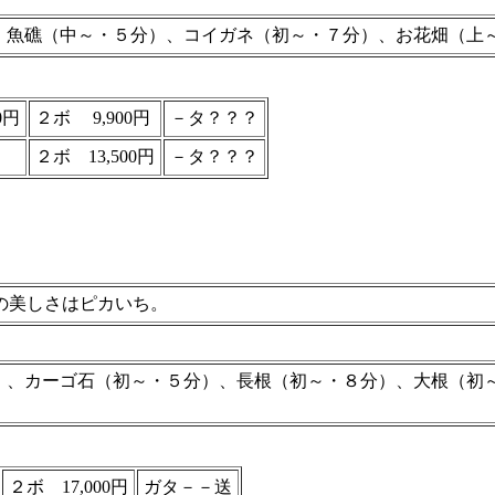
、魚礁（中～・５分）、コイガネ（初～・７分）、お花畑（上
0円
２ボ 9,900円
－タ？？？
２ボ 13,500円
－タ？？？
の美しさはピカいち。
）、カーゴ石（初～・５分）、長根（初～・８分）、大根（初
２ボ 17,000円
ガタ－－送