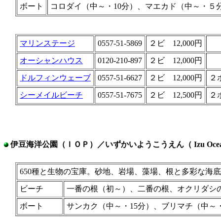
ボート
コロダイ（中～・10分）、マエカド（中～・５
マリンステージ
0557-51-5869
２ビ 12,000円
オーシャンハウス
0120-210-897
２ビ 12,000円
ドルフィンウェーブ
0557-51-6627
２ビ 12,000円
２ボ
シーメイルビーチ
0557-51-7675
２ビ 12,500円
２ボ
伊豆海洋公園（ＩＯＰ）／いずかいようこうえん（ Izu Oceanic
650種と生物の宝庫。砂地、岩場、藻場、根と多彩な海
ビーチ
一番の根（初～）、二番の根、オクリダシ
ボート
サンカク（中～・15分）、ブリマチ（中～・