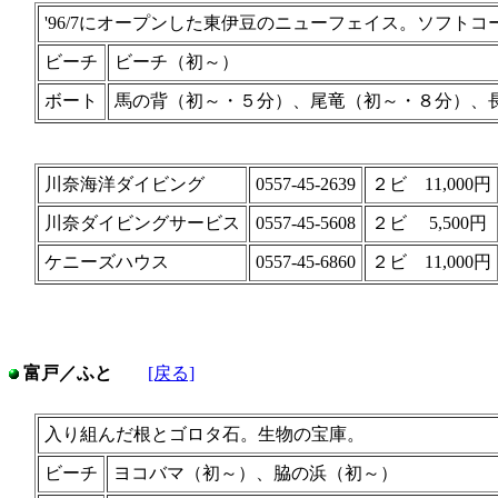
'96/7にオープンした東伊豆のニューフェイス。ソフト
ビーチ
ビーチ（初～）
ボート
馬の背（初～・５分）、尾竜（初～・８分）、長
川奈海洋ダイビング
0557-45-2639
２ビ 11,000円
川奈ダイビングサービス
0557-45-5608
２ビ 5,500円
ケニーズハウス
0557-45-6860
２ビ 11,000円
富戸／ふと
[戻る]
入り組んだ根とゴロタ石。生物の宝庫。
ビーチ
ヨコバマ（初～）、脇の浜（初～）