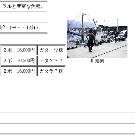
コーラルと豊富な魚種。
作（中～・12分）
２ボ 16,000円
ガタ－ウ送
２ボ 10,500円
－タ？？？
川奈港
２ボ 16,000円
ガタラ？送