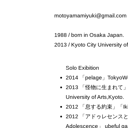
motoyamamiyuki@gmail.com
1988 / born in Osaka Japan.
2013 / Kyoto City University of
Solo Exibition
2014 「pelage」TokyoWon
2013 「怪物に生まれて」「born
University of Arts,Kyoto.
2012 「息する約束」「Ikisuru
2012 「アドゥレセンスとキ
Adolescence」 ubeful gal