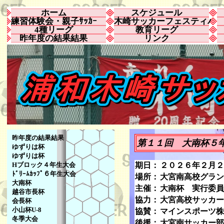
ホーム
スケジュール
練習体験会・親子ｻｯｶｰ
木崎サッカーフェスティバ
4種リーグ
教育リーグ
昨年度の結果結果
リンク
昨年度の結果結果
第１１回 大南杯５
ゆずりは杯
ゆずりは杯
Hブロック４年生大会
期日：
２０２６年２月２
ﾄﾞﾘｰﾑｶｯﾌﾟ６年生大会
場所：
大宮南高校グラン
大南杯
主催：
大南杯 実行委員
越谷市長杯
協力：
大宮高校サッカー
会長杯
小山杯U-8
協賛：
マインスポーツ株
冬季大会
後援：
大宮南サッカー部