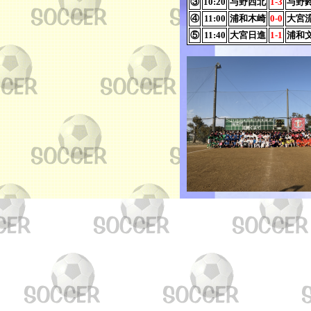
③
10:20
与野西北
1-3
与野
④
11:00
浦和木崎
0-0
大宮
⑤
11:40
大宮日進
1-1
浦和