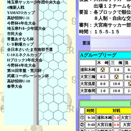
埼玉県サッカー少年団中央大会
出場１２チームを
4種新人戦
要旨：
各ブロックで順位
YAMATOカップ
高砂招待U-11
８人制・自由な交
今野杯4年生大会
審判：
大宮南サッカー部
埼玉県ｻｯｶｰ少年団大会
時間：
１５-５-１５
市民大会
常盤あすなろ杯
要項
U-９駒場カップ
全日本さいたま市南部予選
Aグループリーグ
U-10エネクルカップ
Hブロック3年生大会
木 崎
三 橋
流
今野杯4年生大会
浦和木崎
5-0
0
第36回常盤・荒川杯
武蔵コーポレーション杯
大宮三橋
0-5
0-
高砂招待U-10
大宮流星
0-0
10-0
春季大会
大宮春岡
1-0
10-0
2
時間
対戦
①
9:30
浦和木崎
5-0
大宮
②
9:40
大宮日進
4-0
大宮