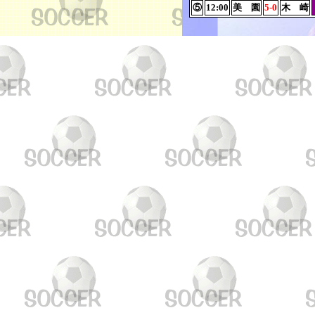
⑤
12:00
美 園
5-0
木 崎