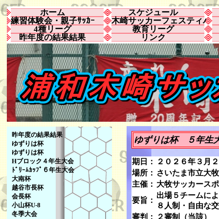
ホーム
スケジュール
練習体験会・親子ｻｯｶｰ
木崎サッカーフェスティバ
4種リーグ
教育リーグ
昨年度の結果結果
リンク
昨年度の結果結果
ゆずりは杯 ５年生
ゆずりは杯
ゆずりは杯
Hブロック４年生大会
期日：
２０２６年３月２
ﾄﾞﾘｰﾑｶｯﾌﾟ６年生大会
場所：
さいたま市立大牧
大南杯
主催：
大牧サッカースポ
越谷市長杯
出場５チームによ
会長杯
要旨：
小山杯U-8
８人制・自由な交
冬季大会
審判：
２審制（当該）