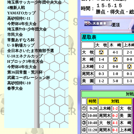
埼玉県サッカー少年団中央大会
１５-５-１５
4種新人戦
時間：
勝点・得失点・総
YAMATOカップ
高砂招待U-11
今野杯4年生大会
要項
埼玉県ｻｯｶｰ少年団大会
市民大会
星取表
常盤あすなろ杯
大 牧
木 崎
上木
U-９駒場カップ
全日本さいたま市南部予選
大 牧
4-1
2-1
U-10エネクルカップ
木 崎
1-4
0-0
Hブロック3年生大会
上木崎
1-2
0-0
今野杯4年生大会
第36回常盤・荒川杯
尾間木
0-3
1-0
0-1
武蔵コーポレーション杯
美 園
1-2
5-0
1-1
高砂招待U-10
春季大会
対
時間
対戦
①
9:20
上木崎
1-2
大 牧
②
10:00
尾間木
0-2
美 園
③
10:40
大 牧
4-1
木 崎
④
11:20
尾間木
0-1
上木崎