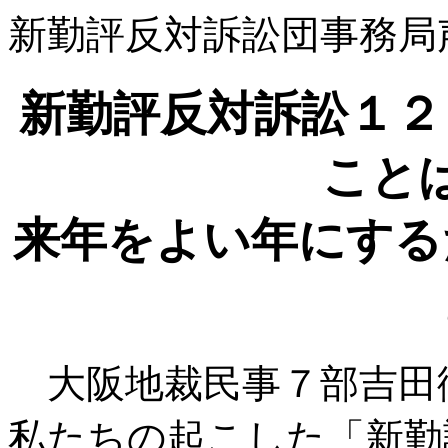
新勤評反対訴訟団事務局
新勤評反対訴訟１２
こと
来年をよい年にする
大阪地裁民事７部吉田
私たちの起こした「新勤