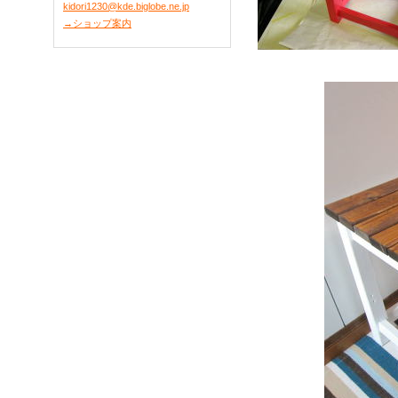
kidori1230@kde.biglobe.ne.jp
→ショップ案内