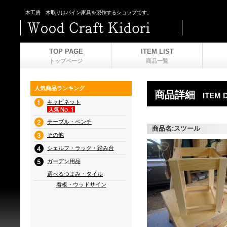
木工房 木取りはパイン家具を製作するショップです。
TOP PAGE
ITEM LIST
トップページ
商品一覧
人気商品ランキング
商品詳細
ITEM 
キャビネット
テーブル・ベンチ
商品名:スツール
その他
シェルフ・ラック・踏み台
ガーデン用品
選べるつまみ・タイル
看板・ウッドサイン