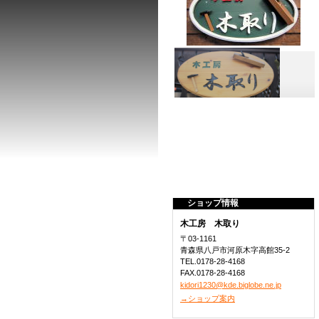
ショップ情報
木工房 木取り
〒03-1161
青森県八戸市河原木字高館35-2
TEL.0178-28-4168
FAX.0178-28-4168
kidori1230@kde.biglobe.ne.jp
→ショップ案内