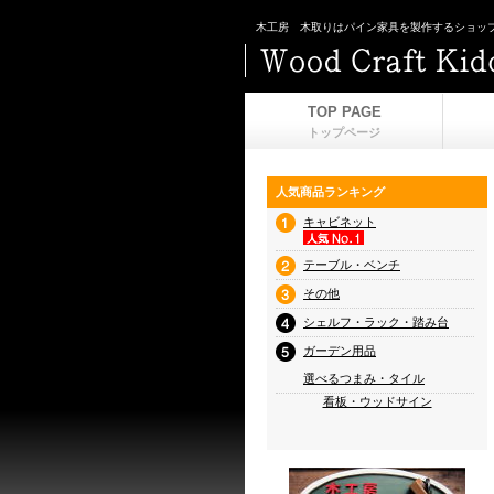
木工房 木取りはパイン家具を製作するショッ
TOP PAGE
トップページ
人気商品ランキング
キャビネット
テーブル・ベンチ
その他
シェルフ・ラック・踏み台
ガーデン用品
選べるつまみ・タイル
看板・ウッドサイン