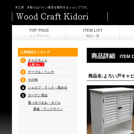
木工房 木取りはパイン家具を製作するショップです。
TOP PAGE
ITEM LIST
トップページ
商品一覧
人気商品ランキング
商品詳細
ITEM 
キャビネット
テーブル・ベンチ
商品名:よろい戸キャビ
その他
シェルフ・ラック・踏み台
ガーデン用品
選べるつまみ・タイル
看板・ウッドサイン