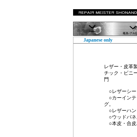
Japanese only
レザー・皮革
チック・ビニ
門
○レザーシー
○カーインテ
グ。
○レザーハン
○ウッドパネ
○本皮・合皮
何