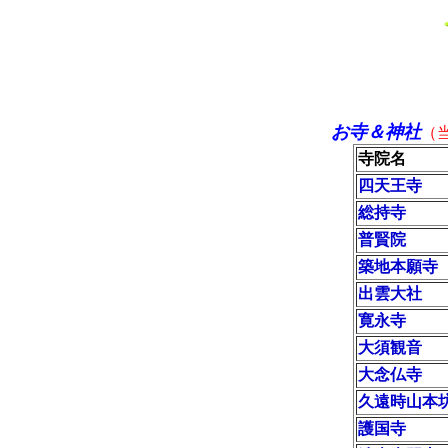
お寺＆神社
（
寺院名
四天王寺
総持寺
普賢院
築地本願寺
出雲大社
寛永寺
大須観音
大念仏寺
久遠時山本
護国寺