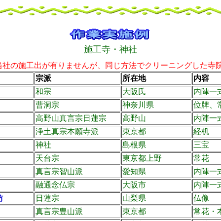
施工寺・神社
当社の施工出が有りませんが、同じ方法でクリーニングした寺
宗派
所在地
内容
和宗
大阪氏
内陣一
曹洞宗
神奈川県
位牌、
高野山真言宗日蓮宗
高野山
内陣一
浄土真宗本願寺派
東京都
経机
神社
島根県
三宝
天台宗
東京都上野
常花
真言宗智山派
愛知県
内陣一
融通念仏宗
大阪市
内陣一
坊
日蓮宗
山梨県
仏像
真言宗豊山派
東京都
常花・