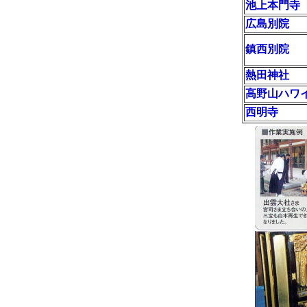
池上本門寺
広島別院
鎮西別院
熱田神社
高野山ハワ
西明寺