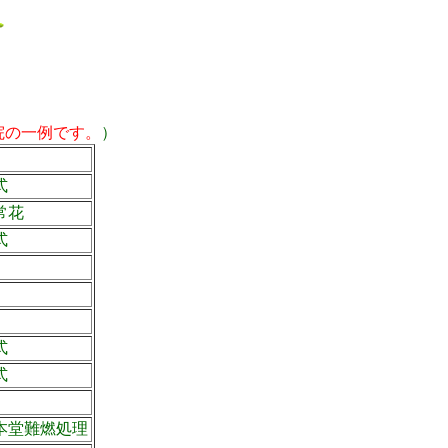
院の一例です。
）
式
常花
式
式
式
本堂難燃処理