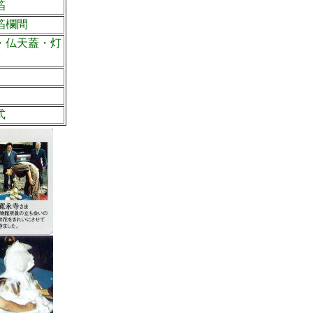
箔
箔欄間
・仏天蓋・灯
式