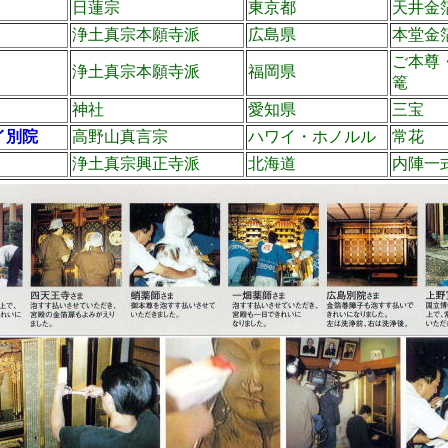
日蓮宗
東京都
天井金
浄土真宗本願寺派
広島県
本堂金
ご本尊
浄土真宗本願寺派
福岡県
篭
神社
愛知県
三宝
イ別院
高野山真言宗
ハワイ・ホノルル
常花
浄土真宗興正寺派
北海道
内陣一