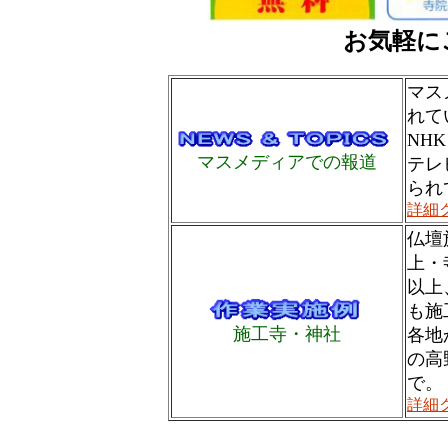
お気軽に
マス
れて
NH
マスメディアでの報道
テレ
られ
詳細
仏壇
上・
以上
も施
施工寺・神社
各地
の高
で。
詳細