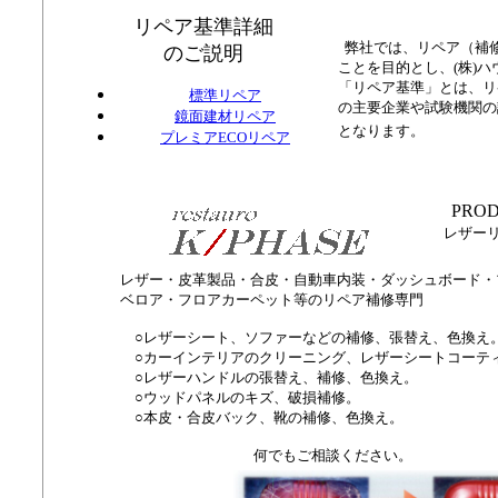
リペア基準詳細
弊社では、リペア（補修
のご説明
ことを目的とし、(株)
「リペア基準」とは、リ
標準リペア
の主要企業や試験機関の
鏡面建材リペア
となります。
プレミアECOリペア
PRO
レザーリ
レザー・皮革製品・合皮・自動車内装・ダッシュボード・
ベロア・フロアカーペット等のリペア補修専門
○レザーシート、ソファーなどの補修、張替え、色換え
○カーインテリアのクリーニング、レザーシートコーテ
○レザーハンドルの張替え、補修、色換え。
○ウッドパネルのキズ、破損補修。
○本皮・合皮バック、靴の補修、色換え。
何でもご相談ください。