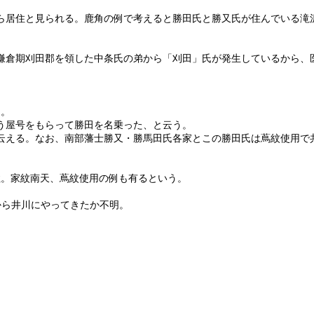
。
ら居住と見られる。鹿角の例で考えると勝田氏と勝又氏が住んでいる滝
倉期刈田郡を領した中条氏の弟から「刈田」氏が発生しているから、
用。
う屋号をもらって勝田を名乗った、と云う。
云える。なお、南部藩士勝又・勝馬田氏各家とこの勝田氏は蔦紋使用で
住。家紋南天、蔦紋使用の例も有るという。
から井川にやってきたか不明。