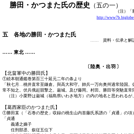
勝田・かつまた氏の歴史
（五の一）
（注）「勝田・かつまた氏
http://www7b.biglobe
五 各地の勝田・かつまた氏
……
資料・伝承と
……
東北
……
〔陸
【北畠軍中の勝田氏】
①続本朝通鑑巻第百三十延元二年の条より
「秋七月…桃井直常至鎌倉。與高大和守。帥兵一万向奥州過常陸国。
常不知之。伏兵俄起競撃之。巌城。及び藤岡。村田。勝田等突馳直常
（注）小栗野は巌城（福島県いわき地方）の内の地名と思われるが
【葛西家臣のかつまた氏】
①勝田某（「石巻の歴史」収録の桃生山内首藤氏系譜の「貞通」の項
「貞通
義通之嫡子
任刑部丞、叙従五位下