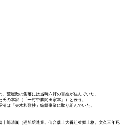
の。荒屋敷の集落には当時六軒の百姓が住んでいた。
た氏の本家（「一村中勝間田家本」）と云う。
長清は「夫木和歌抄」編纂事業に取り組んでいた。
十郎晴胤（廻船醸造業。仙台藩士大番組並郷士格。文久三年死