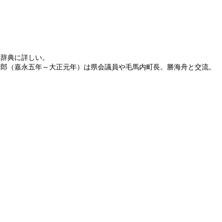
大辞典に詳しい。
太郎（嘉永五年～大正元年）は県会議員や毛馬内町長。勝海舟と交流。