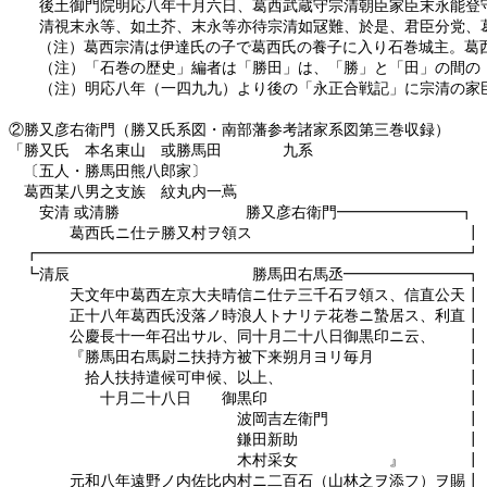
後土御門院明応八年十月六日、葛西武蔵守宗清朝臣家臣末永能登守
清視末永等、如土芥、末永等亦待宗清如冦難、於
（注）葛西宗清は伊達氏の子で葛西氏の養子に入り石巻城主。葛
（注）「石巻の歴史」編者は「勝田」は、「勝」と「田」の間の「
（注）明応八年（一四九九）より後の「永正合戦記」に宗清の家臣
②勝又彦右衛門（勝又氏系図・南部藩参考諸家系図第三巻収録）
「勝又氏 本名東山 或勝馬田 九系
〔五人・勝馬田熊八郎家〕
葛西某八男之支族 紋丸内一蔦
安清 或清勝 勝又彦右衛門━━━━━━━━┓
葛西氏ニ仕テ勝又村ヲ領ス ┃
┏━━━━━━━━━━━━━━━━━━━━━━━━━━━━┛
┗清辰 勝馬田右馬丞━━━━━━━━┓
天文年中葛西左京大夫晴信ニ仕テ三千石ヲ領ス、信直公天┃
正十八年葛西氏没落ノ時浪人トナリテ花巻ニ蟄居ス、利直┃
公慶長十一年召出サル、同十月二十八日御黒印ニ云、 ┃
『勝馬田右馬尉ニ扶持方被下来朔月ヨリ毎月 ┃
拾人扶持遣候可申候、以上、 ┃
十月二十八日 御黒印 ┃
波岡吉左衛門 ┃
鎌田新助 ┃
木村采女 』 ┃
元和八年遠野ノ内佐比内村ニ二百石（山林之ヲ添フ）ヲ賜┃