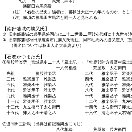
七月二日 義光（黒印）
勝間田右馬亮殿 」
（注）「石巻の歴史」編者は、書状は天正十六年のものか、として
（注）前項の勝馬田右馬丞と同一人と見られる。
【南部藩域の勝又氏】
①
旧南部藩域の岩手県盛岡市に二十二世帯二戸郡安代町に十九世帯
②
旧南部藩域秋田県鹿角市に勝又氏現住。同市毛馬内の勝又定八（
（両名については秋田人名大事典より）
【石巻かつまた氏】
①勝股雅楽丞（宮城県史二十八「風土記」・「牡鹿郡陸方眞野村風土
「 十六代相続 荒屋敷 太右衛門
先祖 勝股雅楽丞 二代 雅楽丞子 雅楽
三代 雅楽丞子 雅楽丞 四代 雅楽丞子 雅楽
五代 雅楽丞子 雅楽丞 六代 雅楽丞子 雅楽
七代 雅楽丞子 雅楽丞 八代 雅楽丞子 雅楽
九代 雅楽丞子 雅楽丞 十代 雅楽丞子 雅楽
十一代 雅楽丞子 雅楽丞 十二代 雅楽丞子 九左
十三代 九左衛門子太右衛門 十四代 太右衛門子卯太
十五代 卯太之丞子清之丞 十六代 清之丞子太右
②勝間田主計助（出典は前記雅楽丞に同じ）
「 八代相続 荒屋敷 兵左衛門