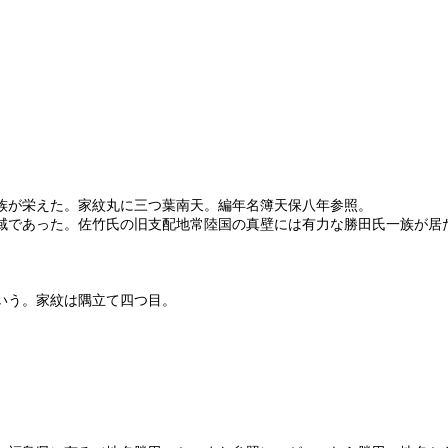
とき函館に赴き一族が栄えた。家紋丸に三つ葉南天
域であった。佐竹氏の旧支配地常陸国の真壁には有力な勝田氏一族が居
いう。家紋は隅立て四つ目。