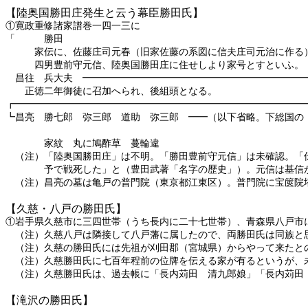
【陸奥国勝田庄発生と云う幕臣勝田氏】
①寛政重修諸家譜巻一四一三に
「 勝田
家伝に、佐藤庄司元春（旧家佐藤の系図に信夫庄司元治に作る
四男豊前守元信、陸奥国勝田庄に住せしより家号とすといふ。
昌往 兵大夫 ━━━━━━━━━━━━━━━━━━━━━━━
正徳二年御徒に召加へられ、後組頭
┏━━━━━━━━━━━━━━━━━━━━━━━━━━━━━━
┗昌亮 勝七郎 弥三郎 道助 弥三郎 ━━（以下省略。下総国の
家紋 丸に鳩酢草 蔓
（注）「陸奥国勝田庄」は不明。「勝田豊前守元信」は未確認。「
予で戦死した」と（豊田武著「名字の歴史」）。元信は基信
（注）昌亮の墓は亀戸の普門院（東京都江東区）。普門院に宝篋院
【久慈・八戸の勝田氏】
①岩手県久慈市に三四世帯（うち長内に二十七世帯）、青森県八戸市
（注）久慈八戸は隣接して八戸藩に属したので、両勝田氏は同族と
（注）久慈の勝田氏には先祖が刈田郡（宮城県）からやって来たと
（注）久慈勝田氏に七百年程前の位牌を伝える家が有るというが、
（注）久慈勝田氏は、過去帳に「長内苅田 清九郎娘」「長内苅田 
【滝沢の勝田氏】