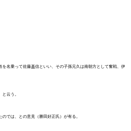
姓を名乗って佐藤
基
信といい、その子孫元久は南朝方として奮戦、伊
」と云う。
たのでは、との意見（勝田好正氏）が有る。