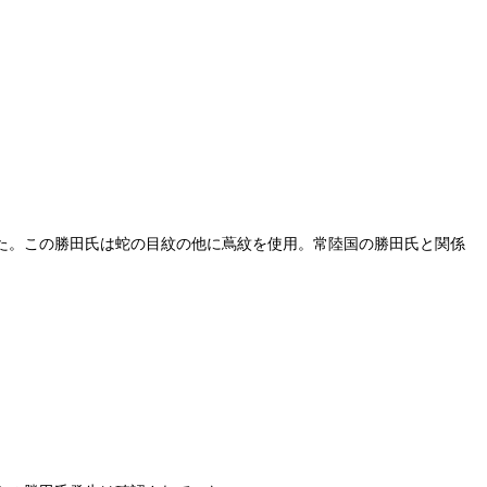
。編年名簿天保八年参照。
た。この勝田氏は蛇の目紋の他に蔦紋を使用。常陸国の勝田氏と関係