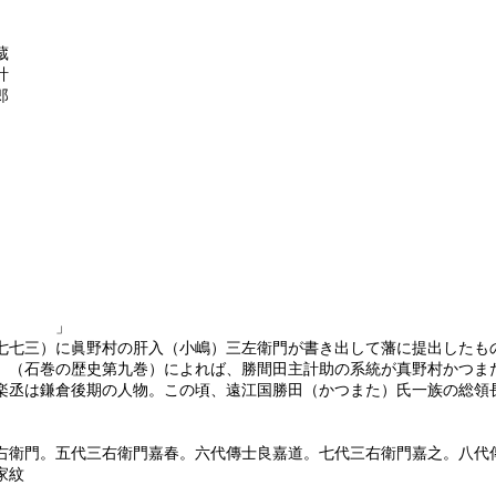
蔵
計
郎
」
七三）に眞野村の肝入（小嶋）三左衛門が書き出して藩に提出したも
（石巻の歴史第九巻）によれば、勝間田主計助の系統が真野村かつま
丞は鎌倉後期の人物。この頃、遠江国勝田（かつまた）氏一族の総領
衛門。五代三右衛門嘉春。六代傳士良嘉道。七代三右衛門嘉之。八代傳
家紋