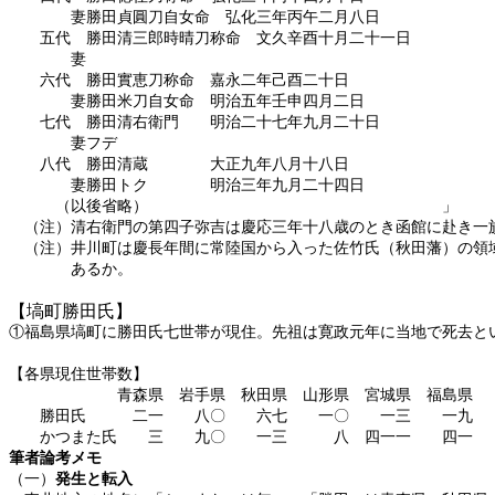
妻勝田貞圓刀自女命 弘化三年丙午二月八日
五代 勝田清三郎時晴刀称命 文久辛酉十月二十一日
妻
六代 勝田實恵刀称命 嘉永二年己酉二十日
妻勝田米刀自女命 明治五年壬申四月二日
七代 勝田清右衛門 明治二十七年九月二十日
妻フデ
八代 勝田清蔵 大正九年八月十八日
妻勝田トク 明治三年九月二十四日
（以後省略） 」
（注）清右衛門の第四子弥吉は慶応三年十八歳の
（注）井川町は慶長年間に常陸国から入った佐竹氏（秋田藩）の領
あるか。
【塙町勝田氏】
①福島県塙町に勝田氏七世帯が現住。先祖は寛政元年に当地で死去と
【各県現住世帯数】
青森県 岩手県 秋田県 山形県 宮城県 福島県
勝田氏 二一 八〇 六七 一〇 一三 一九
かつまた氏 三 九〇 一三 八 四一一 四一
筆者論考メモ
（一）
発生と転入