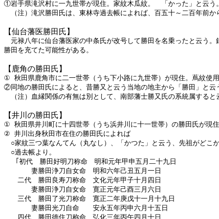
①岩手県滝沢村に一九世帯が現住。家紋木瓜紋。 「かった」と云う
（注）滝沢勝田氏は、東林寺過去帳によれば、百五十～二百年前か
【仙台藩医勝田氏】
元禄八年に仙台藩医家の中条氏が改号して勝田を名乗ったと云う。鎌
勝田を充てた可能性がある。
【鹿角の勝田氏】
①
秋田県鹿角市に二一世帯（うち下小路に九世帯）が現住。蔦紋使
②同地の勝田氏によると、昔勝又と云う当地の地主から「勝田」と云
（注）血縁関係の有無は別として、南部藩士勝又氏の系統属すると
【井川の勝田氏】
①
秋田県井川町に十四世帯（うち浜井川に十一世帯）の勝田氏が現
②
井川出身秋田市在住の勝田氏によれば
○
家紋三つ葉なんてん（丸なし）、「かつた」と云う、先祖がどこ
○
過去帳より。
｢初代 勝田好明刀称命 明和元年甲申五月二十九日
妻勝田浄刀自女命 明和六年己丑五月一日
二代 勝田良寿刀称命 文化元年甲子十月四日
妻勝田浄刀自女命 寛正元年己酉三月六日
三代 勝田了光刀称命 寛正二年庚戊十一月十九日
妻勝田光刀自命 安永五年丙申六月十五日
四代 勝田徳住刀称命 弘化三年丙午四月十日