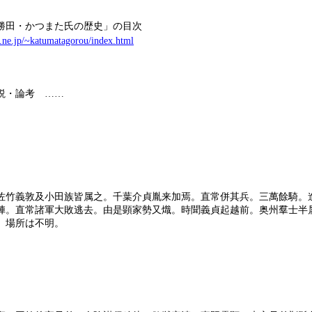
の歴史」の目次
.ne.jp/~katumatagorou/index.html
解説・論考
……
奥・出羽〕
佐竹義敦及小田族皆属之。千葉介貞胤来加焉。直常併其兵。三萬餘騎。
陣。直常諸軍大敗逃去。由是顕家勢又熾。時聞義貞起越前。奥州羣士半
、場所は不明。
）