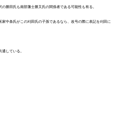
沢の勝田氏も南部藩士勝又氏の関係者である可能性も有る。
医家中条氏がこの刈田氏の子孫であるなら、改号の際に表記を刈田に
共通している。