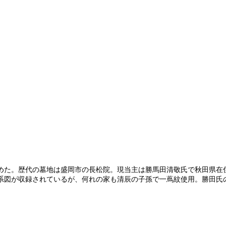
た。歴代の墓地は盛岡市の長松院。現当主は勝馬田清敬氏で秋田県在
図が収録されているが、何れの家も清辰の子孫で一蔦紋使用。勝田氏