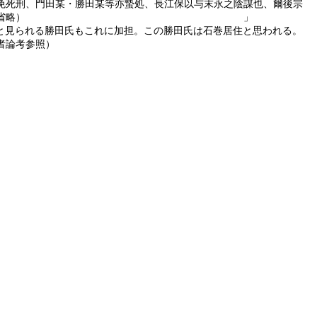
死刑、門田某・勝田某等亦蟄処、長江保以与末永之陰謀也、爾後宗
、是以末永等潜通好於貞通（以下省略） 」
と見られる勝田氏もこれに加担。この勝田氏は石巻居住と思われる。
者論考参照）