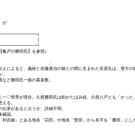
）が
━━━━━━━━━┓
となる。 ┃
━━━━━━━━━┛
【亀戸の勝田氏】を参照）
輪違 」
伝えによると、義経と佐藤基治の娘との間に生まれた安居丸は、母方の
か。
塔など勝田氏一族の墓多数。
に一〇世帯が現住。久慈勝田氏は剣かたばみ紋。久慈八戸とも「かった
思える。
の伝承があると云うが、詳細不明。
未確認。
利吉娘」とある地名「苅田」や地名「堅田」から名字を「勝田」にし