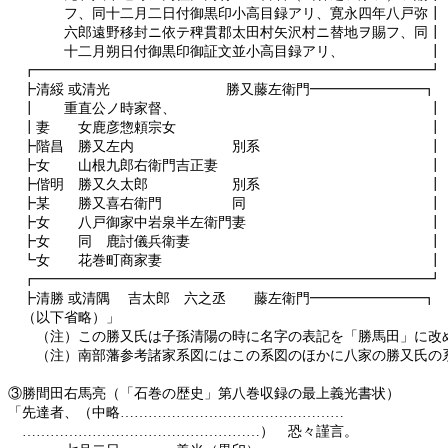
フ、同十二月二日付御黒印小高目録アリ、寛永四年八戸弥┃
六郎遠野移封ニ依テ稗貫郡太田村矢沢村ニ替地ヲ賜フ、同┃
十二月朔日付御黒印御証文並小高目録アリ、 ┃
┏━━━━━━━━━━━━━━━━━━━━━━━━━━━━┛
┣清綏 或清光 勝又藤左衛門━━━━━━━━┓
┃ 重直公ノ時家督、 ┃
┃妻 女鹿彦惣頼宗女 ┃
┣階昌 勝又左内 別系 ┃
┣女 山根九郎右衛門吉正妻 ┃
┣偕明 勝又久太郎 別系 ┃
┣某 勝又喜右衛門 同 ┃
┣女 八戸御家中岩泉半左衛門妻 ┃
┣女 同 鹿討儀兵衛妻 ┃
┗女 花巻町商家妻 ┃
┏━━━━━━━━━━━━━━━━━━━━━━━━━━━━┛
┣清勝 或清隅 吉太郎 六之丞 藤左衛門━━━━━━━━┓
（以下省略）」
（注）この勝又氏は子孫清陽の時に名字の表記を「勝馬田」に改め
（注）南部藩参考諸家系図にはこの系図のほかに八家の勝又氏の系
③勝間田右馬亮（「石巻の歴史」第八巻収録の最上義光書状）
「先達者、（中略…………………………………………
……………………………………………） 恐々謹言。