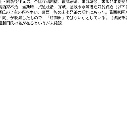
・同筑後守兄弟、企陰謀倡凶徒、欲弑宗清、事既露顕、末永兄弟剃髪免
是、君臣分党、葛西家不治、当斯時、貞道壮齢、寡威
西氏の当主の座を争い、葛西一族の末永兄弟の反乱にあった。葛西家臣
間」が脱漏したもので、「勝間田」ではないかとしている。（後記筆
勝田氏の名が在るというが未確認。