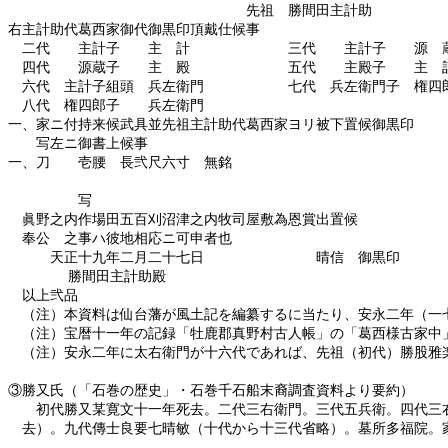
先祖 勝間田主計助
右主計助代葛西家御代御黒印頂戴仕候事
二代 主計子 主 計 三代 主計子 源 
四代 源蔵子 主 殿 五代 主殿子 主 
六代 主計子組頭 兵左衛門 七代 兵左衛門子 権四
八代 権四郎子 兵左衛門
一、家ニ付持来候武具並先祖主計助代葛西家ヨリ被下置候御黒印
写左ニ御書上候事
一、刀 壱腰 長弐尺六寸 無銘
写
眞野之内作場田五百刈沼津之内牧司屋敷為恩賞出置候
奉公 之事ハ彼地相応ニ可申者也
天正十九年二月二十七日 晴信 御黒印
勝間田主計助殿
以上弐品 
（注）本資料は仙台藩が風土記を編纂するに当たり、安永二年（一七
（注）宝暦十一年の記録「牡鹿郡真野村古人帳」の「葛西様古家中」
（注）安永二年に太右衛門が十六代であれば、先祖（初代）勝股雅楽
③勝又氏（「石巻の歴史」・石巻千石船末裔調査資料より要約）
初代勝又某寛文十一年死去。二代三右衛門。三代五兵衛。四代三右
去）。九代傳士良要七晴敏（十代から十三代省略）。墓所多福院。