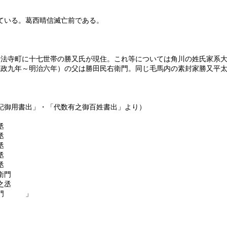
いる。葛西晴信滅亡前である。
浄法寺町に十七世帯の勝又氏が現住。これ等については角川の姓氏家系
寛政九年～明治六年）の父は勝田民右衛門。同じ毛馬内の素封家勝又平
記御用書出」・「代数有之御百姓書出」より）
丞
丞
丞
丞
丞
衛門
之丞
衛門 」