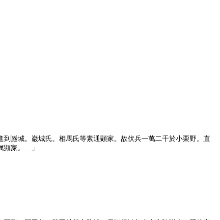
進到巌城。巌城氏。相馬氏等素通顕家。故伏兵一萬二千於小栗野。直
属顕家。…」