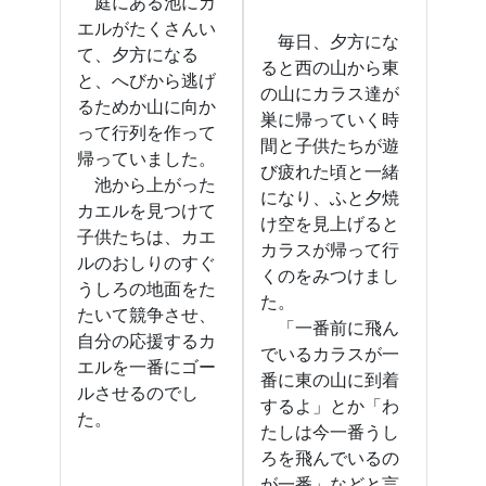
庭にある池にカ
エルがたくさんい
毎日、夕方にな
て、夕方になる
ると西の山から東
と、へびから逃げ
の山にカラス達が
るためか山に向か
巣に帰っていく時
って行列を作って
間と子供たちが遊
帰っていました。
び疲れた頃と一緒
池から上がった
になり、ふと夕焼
カエルを見つけて
け空を見上げると
子供たちは、カエ
カラスが帰って行
ルのおしりのすぐ
くのをみつけまし
うしろの地面をた
た。
たいて競争させ、
「一番前に飛ん
自分の応援するカ
でいるカラスが一
エルを一番にゴー
番に東の山に到着
ルさせるのでし
するよ」とか「わ
た。
たしは今一番うし
ろを飛んでいるの
が一番」などと言