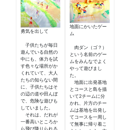
地面にかいたゲー
勇気を出して
ム
子供たちが毎日
肉ダン（ゴ？）
遊んでいる自然の
という名前のゲー
中にも、体力を試
ムをみんなでよく
す色々な場所がか
やって遊びまし
くれていて、大人
た。
たちの知らない間
地面に出発基地
に、子供たちはそ
とコースと島を描
の辺の道や田んぼ
いて2チームに分
で、危険な遊びも
かれ、片方のチー
していました。
ムは基地を出発し
それは、だれが
てコースを一周し
一番高いところか
て無事に帰り着こ
ら飛び降りられる