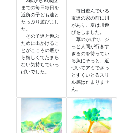
3歳から10歳位
までの毎日毎日を
毎日遊んでいる
近所の子ども達と
友達の家の前に川
たっぷり遊びまし
があり、夏は川遊
た。
びをしました。
その子達と遊ぶ
草のかげで、ジ
ために出かけるこ
っと人間が行きす
とがこころの底か
ぎるのを待ってい
ら嬉しくてたまら
る魚にそっと、近
ない気持ちでいっ
づいてアミでさっ
ぱいでした。
とすくいとるスリ
ル感はたまりませ
ん。