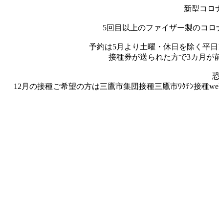
新型コロ
5回目以上のファイザー製のコロナ
予約は5月より土曜・休日を除く平日1
接種券が送られた方で3カ月が
12月の接種ご希望の方は三鷹市集団接種三鷹市ﾜｸﾁﾝ接種webサ