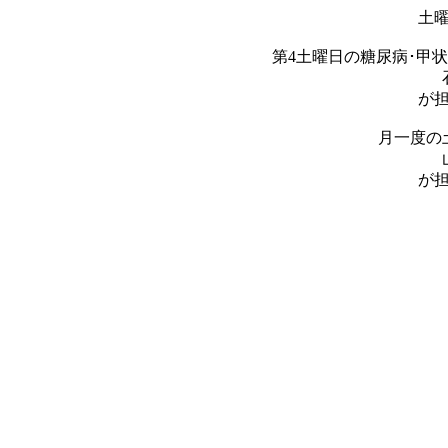
土
第4土曜日の糖尿病･甲
が
月一度の
が