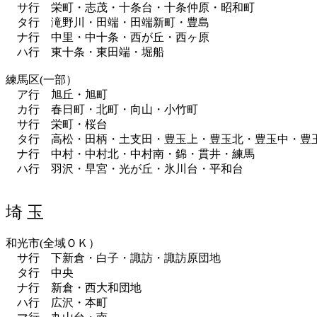
サ行 栄町・志茂・十条台・十条仲原・昭和町
タ行 滝野川・田端・田端新町・豊島
ナ行 中里・中十条・西が丘・西ヶ原
ハ行 東十条・東田端・堀船
練馬区(一部）
ア行 旭丘・旭町
カ行 春日町・北町・向山・小竹町
サ行 栄町・桜台
タ行 高松・田柄・土支田・豊玉上・豊玉北・豊玉中・豊
ナ行 中村・中村北・中村南・錦・貫井・練馬
ハ行 羽沢・早宮・光が丘・氷川台・平和台
埼 玉
和光市(全域ＯＫ）
サ行 下新倉・白子・諏訪・諏訪原団地
タ行 中央
ナ行 新倉・西大和団地
ハ行 広沢・本町