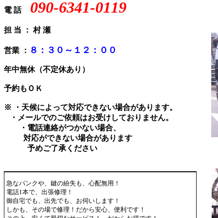
090-6341-0119
電 話
担 当 ： 村 瀬
８：３０～１２：００
営業 ：
年中無休（不定休
予約もＯＫ
※ ・天候によって対応できない場合があります。
・メールでのご依頼はお受けしておりません。
・電話連絡がつかない場合、
対応ができない場合があります
予めご了承ください
急なパンクや、鍵の紛失も、心配無用！
電話1本で、出張修理！
御自宅でも、出先でも、お伺いします！
しかも、その場で修理！だから安心、便利です！