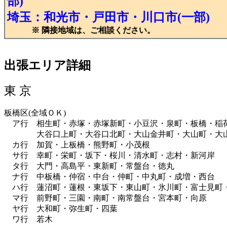
部)
埼玉
：
和光市・戸田市・川口市(一部)
※ 隣接地域は、ご相談ください。
出張エリア詳細
東 京
板橋区(全域ＯＫ)
ア行 相生町・赤塚・赤塚新町・小豆沢・泉町・板橋・稲荷
大谷口上町・大谷口北町・大山金井町・大山町・大山
カ行 加賀・上板橋・熊野町・小茂根
サ行 幸町・栄町・坂下・桜川・清水町・志村・新河岸
タ行 大門・高島平・東新町・常盤台・徳丸
ナ行 中板橋・仲宿・中台・仲町・中丸町・成増・西台
ハ行 蓮沼町・蓮根・東坂下・東山町・氷川町・富士見町
マ行 前野町・三園・南町・南常盤台・宮本町・向原
ヤ行 大和町・弥生町・四葉
ワ行 若木