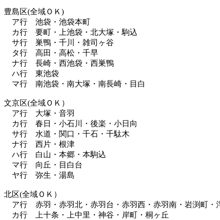
豊島区(全域ＯＫ)
ア行 池袋・池袋本町
カ行 要町・上池袋・北大塚・駒込
サ行 巣鴨・千川・雑司ヶ谷
タ行 高田・高松・千早
ナ行 長崎・西池袋・西巣鴨
ハ行 東池袋
マ行 南池袋・南大塚・南長崎・目白
文京区(全域ＯＫ）
ア行 大塚・音羽
カ行 春日・小石川・後楽・小日向
サ行 水道・関口・千石・千駄木
ナ行 西片・根津
ハ行 白山・本郷・本駒込
マ行 向丘・目白台
ヤ行 弥生・湯島
北区(全域ＯＫ）
ア行 赤羽・赤羽北・赤羽台・赤羽西・赤羽南・岩渕町・
カ行 上十条・上中里・神谷・岸町・桐ヶ丘