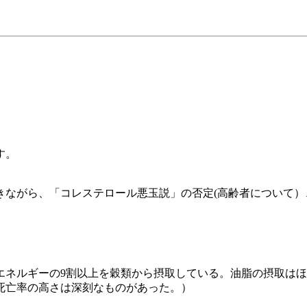
す。
ながら、「コレステロール悪玉説」の否定(高齢者について）
。
。エネルギーの9割以上を穀類から摂取している。油脂の摂取は
死亡率の高さは深刻なものがあった。）