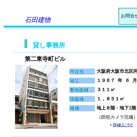
お問合
石田建物
貸し事務所
第二東寺町ビル
大阪府大阪市北区
１９６７ 年 ６ 月
３１１㎡
１，８５１㎡
地上８階・地下1階
（防犯カメラ完備