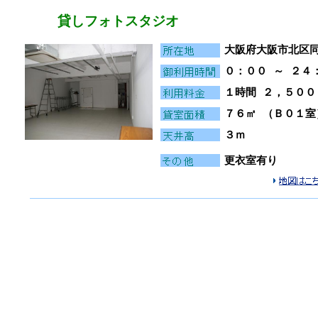
貸しフォトスタジオ
大阪府大阪市北区
０：００ ～ ２４
１時間 ２，５００
７６㎡ （Ｂ０１室
３ｍ
更衣室有り