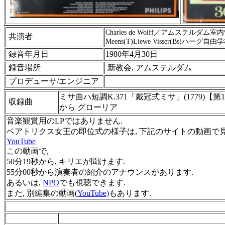
Charles de Wolff
／アムステルダム室内
共演者
Meens(T)Liewe Visser(Bs)
ハーグ自由学
録音年月日
1980年4月30日
録音場所
新教会, アムステルダム
プロデューサ/エンジニア
ミサ曲ハ短調
K.371
「戴冠式ミサ」
(1779)
【第
1
収録曲
から
グローリア
音楽観賞用のLPではありません.
ベアトリクス女王の即位式の様子は, 下記のサイトの動画で
YouTube
この動画で,
50
分
19
秒から
,
キリエが聞けます
.
55
分
00
秒から演奏者の紹介のアナウンスがあります
.
あるいは,
NPO
でも視聴できます.
また, 別編集の動画(
YouTube)
もあります.