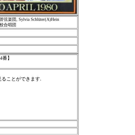
管弦楽団
, Sylvia Schlüter(A)Hein
校合唱団
4
番】
見ることができます.