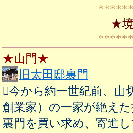
*****
★
*****
★山門★
旧太田邸裏門
今から約一世紀前、山
創業家）の一家が絶えた
裏門を買い求め、寄進し