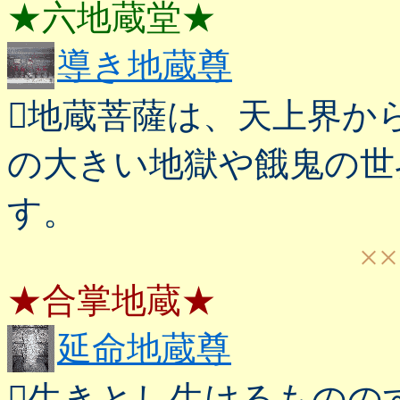
★六地蔵堂★
導き地蔵尊
地蔵菩薩は、天上界か
の大きい地獄や餓鬼の世
す。
××
★合掌地蔵★
延命地蔵尊
生きとし生けるものの