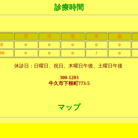
診療時間
月
火
水
木
金
0
○
○
○
○
○
00
○
○
○
/
○
休診日：日曜日、祝日、木曜日午後、土曜日午後
300-1203
牛久市下根町773-5
マップ