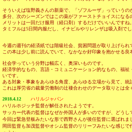
そういえば塩野義さんの新薬で、「ゾフルーザ」っていうの
多分、次のシーズンではこの薬がファーストチョイスになる
メリットは一回だけ服用（経口剤）するだけでいいんですね
タミフルは5日間内服だし、イナビルやリレンザは吸入剤で
今週の週刊の経済紙では階級社会、貧困問題が取り上げられ
この本は少し前に読んでいて、なかなか好印象を抱かせる良
社会学っていう分野は幅広く、奥深いものです。
経済学的なもの、言語・コミュニケーション的なもの、福祉
いです。
ある対象・事象をあらゆる角度、あらゆる立場から見て、統
これは厚労省の裁量労働制の辻褄合わせのデータ取りとは全
2018.4.12
ハリルジャパン
ハリルホジッチ監督が解任されたようです。
サッカー代表の監督はなぜか外国人が多いのですが、どうし
今回は緊急登板みたいな形で西野さんが後任監督に選ばれま
岡田監督も加茂監督やオシム監督のリリーフみたいな感じで