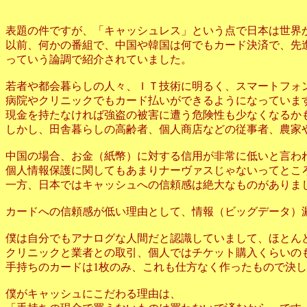
表題の件ですが、「キャッシュレス」という点で日本は世界
以前、何かの番組で、中国や韓国は何でもカード決済で、先
っていう論調で紹介されていました。
若者や都会暮らしの人々、ＩＴ技術に明るく、スマートフォ
病院やクリニックでもカード払いができるようになっていま
現金を持たなければ強盗の被害に遭う危険性も少なくなるか
しかし、田舎暮らしの高齢者、個人商店などの従事者、農家
中国の場合、お金（紙幣）に対する信用が非常に低いと言わ
個人情報保護に関してもあまりナーヴァスじゃないってとこ
一方、日本ではキャッシュへの信頼感は絶大なものがありま
カードへの信頼感が低い理由として、情報（ビッグデータ）
僕は自分でもアナログな人間だと認識していまして、ほとん
クリニックと業者との取引、個人ではチケット購入くらいの
手持ちのカードは1枚のみ、これも仕方なく作ったもので決
僕がキャッシュにこだわる理由は、