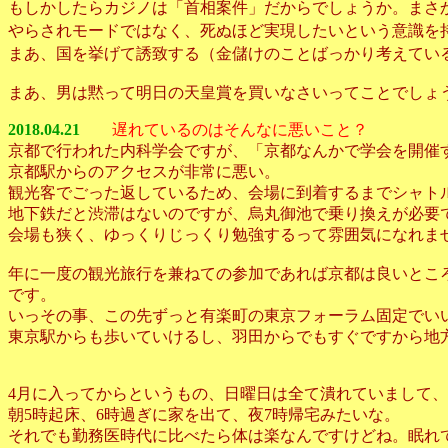
もしかしたらカジノは「首相案件」だからでしょうか。まさ
やらされモードではなく、死ぬほど実現したいという意識を
まあ、国を挙げて誘致する（金儲けのことばっかり考えてい
まあ、男は黙って明日の天皇賞を買いなさいってことでしょ
2018.04.21
遅れているのはそんなに悪いこと？
京都で行われた内科学会ですが、「京都なんかで学会を開催
京都駅からのアクセスが非常に悪い。
観光客でごった返しているため、会場に到着するまでシャトルバ
地下鉄だと渋滞はないのですが、烏丸御池で乗り換えが必要
会場も狭く、ゆっくりじっくり勉強するって雰囲気になれま
年に一度の観光旅行を兼ねての参加であれば京都は良いとこ
です。
いっその事、この先ずっと有楽町の東京フォーラム固定でい
東京駅からも歩いていけるし、羽田からでもすぐですから地
4月に入ってからというもの、日曜日は全て潰れていまして、
朝5時起床、6時過ぎに家を出て、夜7時帰宅みたいな。
それでも勤務医時代に比べたら体は楽なんですけどね。眠れ