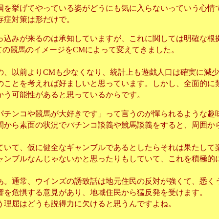
国を挙げてやっている姿がどうにも気に入らないっていう心情
存症対策は形だけで。
っ込みが来るのは承知していますが、これに関しては明確な根
ての競馬のイメージを
によって変えてきました。
CM
の、以前より
も少なくなり、統計上も遊戯人口は確実に減
CM
のことを考えれば好ましいと思っています。しかし、全面的に
かう可能性があると思っているからです。
パチンコや競馬が大好きです」って言うのが憚られるような趣
間から素面の状況でパチンコ談義や競馬談義をすると、周囲か
ていて、仮に健全なギャンブルであるとしたらそれは果たして
ャンブルなんじゃないかと思ったりもしていて、これを積極的
あ。
通常、ウインズの誘致話は地元住民の反対が強くて、悉く
響を危惧する意見があり、地域住民から猛反発を受けます。
う理屈はどうも説得力に欠けると思うんですよね。