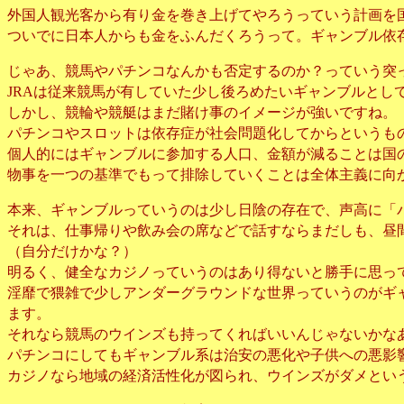
外国人観光客から有り金を巻き上げてやろうっていう計画を
ついでに日本人からも金をふんだくろうって。ギャンブル依
じゃあ、競馬やパチンコなんかも否定するのか？っていう突
は従来競馬が有していた少し後ろめたいギャンブルとし
JRA
しかし、競輪や競艇はまだ賭け事のイメージが強いですね。
パチンコやスロットは依存症が社会問題化してからというも
個人的にはギャンブルに参加する人口、金額が減ることは国
物事を一つの基準でもって排除していくことは全体主義に向
本来、ギャンブルっていうのは少し日陰の存在で、声高に「
それは、仕事帰りや飲み会の席などで話すならまだしも、昼
（自分だけかな？）
明るく、健全なカジノっていうのはあり得ないと勝手に思っ
淫靡で猥雑で少しアンダーグラウンドな世界っていうのがギ
ます。
それなら競馬のウインズも持ってくればいいんじゃないかな
パチンコにしてもギャンブル系は治安の悪化や子供への悪影
カジノなら地域の経済活性化が図られ、ウインズがダメとい