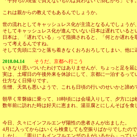
「手持ちの現金で買えないものは買わないで済むから」です
これは親からの教えでもあるんでしょうか。
世の流れとしてキャッシュレス化が主流となるんでしょうが
そしてキャッシュレス化が進んでいない日本は遅れていると
日本は、「遅れている」って指摘されると、「何とか遅れを
って考えるんですね。
そして先頭に立つと落ち着きなくおろおろしてしまい、他に
2018.04.14
そうだ、京都へ行こう
いきなり思いついたわけではありませんが、ちょっと足を延
実は、土曜日の午後外来を休診にして、京都に一泊するって
仕方なく日帰りです。
生憎、天気も悪いようで、これも日頃の行いのせいかと諦め
朝早く常磐線に乗って、10時頃には会場入りして、夕方には
数年前に訪れた時は好天に恵まれ、湯豆腐とにしんそばを食
今日、久々にインフルエンザ陽性の患者さんが出ました。
4月に入ってからはいくら検査しても空振りばかりでしたの
しかし、「周りにもインフルエンザの人がいるから」ってい