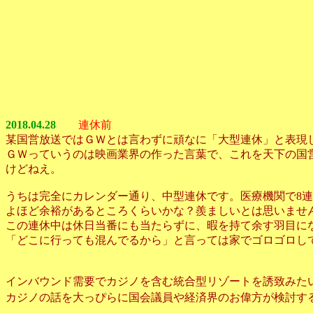
2018.04.28
連休前
某国営放送ではＧＷとは言わずに頑なに「大型連休」と表現
ＧＷっていうのは映画業界の作った言葉で、これを天下の国
けどねえ。
うちは完全にカレンダー通り、中型連休です。医療機関で8連
よほど余裕があるところくらいかな？羨ましいとは思いませ
この連休中は休日当番にも当たらずに、暇を持て余す羽目に
「どこに行っても混んでるから」と言っては家でゴロゴロし
インバウンド需要でカジノを含む統合型リゾートを誘致みた
カジノの話を大っぴらに国会議員や経済界のお偉方が検討す