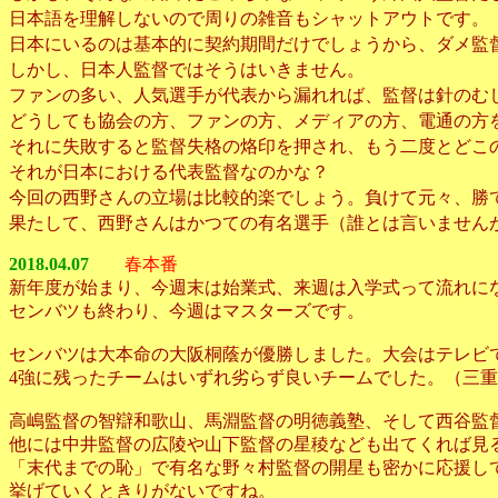
日本語を理解しないので周りの雑音もシャットアウトです。
日本にいるのは基本的に契約期間だけでしょうから、ダメ監
しかし、日本人監督ではそうはいきません。
ファンの多い、人気選手が代表から漏れれば、監督は針のむ
どうしても協会の方、ファンの方、メディアの方、電通の方
それに失敗すると監督失格の烙印を押され、もう二度とどこ
それが日本における代表監督なのかな？
今回の西野さんの立場は比較的楽でしょう。負けて元々、勝
果たして、西野さんはかつての有名選手（誰とは言いません
2018.04.07
春本番
新年度が始まり、今週末は始業式、来週は入学式って流れに
センバツも終わり、今週はマスターズです。
センバツは大本命の大阪桐蔭が優勝しました。大会はテレビ
4強に残ったチームはいずれ劣らず良いチームでした。（三
高嶋監督の智辯和歌山、馬淵監督の明徳義塾、そして西谷監
他には中井監督の広陵や山下監督の星稜なども出てくれば見
「末代までの恥」で有名な野々村監督の開星も密かに応援し
挙げていくときりがないですね。