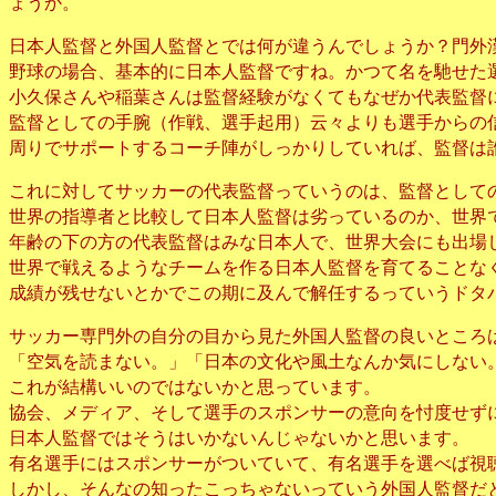
ょうか。
日本人監督と外国人監督とでは何が違うんでしょうか？門外
野球の場合、基本的に日本人監督ですね。かつて名を馳せた
小久保さんや稲葉さんは監督経験がなくてもなぜか代表監督
監督としての手腕（作戦、選手起用）云々よりも選手からの
周りでサポートするコーチ陣がしっかりしていれば、監督は
これに対してサッカーの代表監督っていうのは、監督として
世界の指導者と比較して日本人監督は劣っているのか、世界
年齢の下の方の代表監督はみな日本人で、世界大会にも出場
世界で戦えるようなチームを作る日本人監督を育てることな
成績が残せないとかでこの期に及んで解任するっていうドタ
サッカー専門外の自分の目から見た外国人監督の良いところ
「空気を読まない。」「日本の文化や風土なんか気にしない
これが結構いいのではないかと思っています。
協会、メディア、そして選手のスポンサーの意向を忖度せず
日本人監督ではそうはいかないんじゃないかと思います。
有名選手にはスポンサーがついていて、有名選手を選べば視
しかし、そんなの知ったこっちゃないっていう外国人監督だ