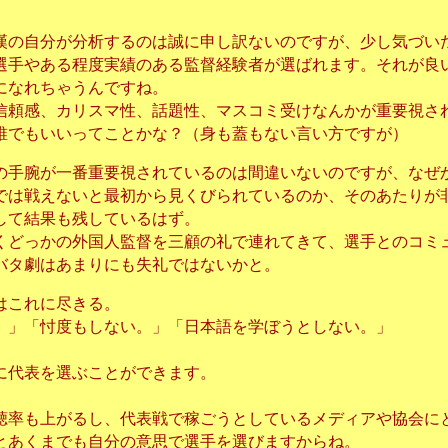
漢の自分が分析するのは誠に申し訳ないのですが、少し気づい
選手やある程度実績のある監督経験者が選ばれます。それが良
になれちゃうんですね。
信頼感、カリスマ性、話題性、マスコミ受けなんかが重要視さ
誰でもいいってことかな？（身も蓋もない言い方ですが）
の手腕が一番重要視されているのは間違いないのですが、なぜ
では戦えないと最初から見くびられているのか、そのあたりが
して結果も残しているはず。
くどっかの外国人監督を三顧の礼で連れてきて、選手とのコミ
バタ劇はあまりにも失礼ではないかと。
はこれに尽きる。
。」「忖度もしない。」「日本語を学ぼうとしない。」
に代表を選ぶことができます。
聴率も上がるし、代表戦で稼ごうとしているメディアや協会に
とあくまでも自分の意思で選手を選びますからね。