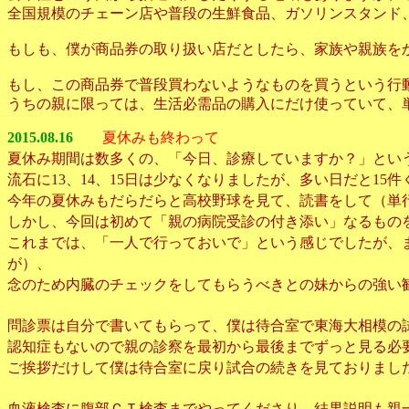
全国規模のチェーン店や普段の生鮮食品、ガソリンスタンド
もしも、僕が商品券の取り扱い店だとしたら、家族や親族をか
もし、この商品券で普段買わないようなものを買うという行
うちの親に限っては、生活必需品の購入にだけ使っていて、
2015.08.16
夏休みも終わって
夏休み期間は数多くの、「今日、診療していますか？」とい
流石に
、
、
日は少なくなりましたが、多い日だと
件
13
14
15
15
今年の夏休みもだらだらと高校野球を見て、読書をして（単
しかし、今回は初めて「親の病院受診の付き添い」なるもの
これまでは、「一人で行っておいで」という感じでしたが、
が）、
念のため内臓のチェックをしてもらうべきとの妹からの強い
待合室で東海大相模の
問診票は自分で書いてもらって、僕は
認知症もないので親の診察を最初から最後までずっと見る必
ご挨拶だけして僕は待合室に戻り試合の続きを見ておりまし
血液検査に腹部ＣＴ検査までやってくださり、結果説明も親