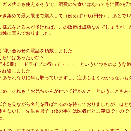
、ガス代にも使えるそうで、消費の先食いはあっても消費の拡
き集めて最大限まで購入して（例えば100万円分）、あとで1
動様式をとる人が多ければ、この政策は成功なんでしょうが、
単純に喜んでおりました。
う問い合わせの電話を頂戴しました。
くらいはあったかな？
行本5冊）、ドライブに行って・・・、といういつものような
を経験しました。
まあそれなりに年も取っていますし、症状もよくわからないも
勧め、それも「お兄ちゃんが付いて行かんと」ということもあ
試合を見ながら名前を呼ばれるのを待っておりましたが、ほど
要もないし、先生も息子（僕の事）は医者だとご存知ですので
た。
一人で大丈夫だろうと思っていましたら、「ちょっと来て」と