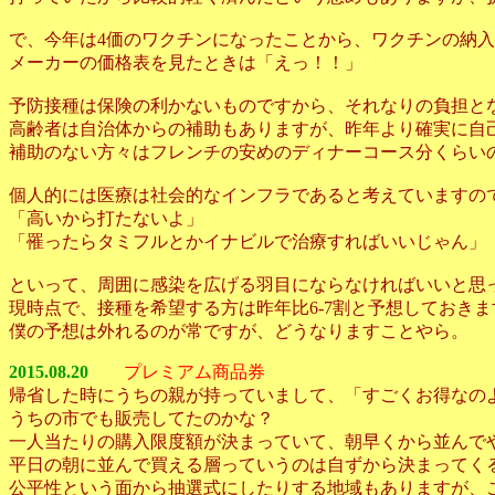
で、今年は4価のワクチンになったことから、ワクチンの納入
メーカーの価格表を見たときは「えっ！！」
予防接種は保険の利かないものですから、それなりの負担と
高齢者は自治体からの補助もありますが、昨年より確実に自
補助のない方々はフレンチの安めのディナーコース分くらい
個人的には医療は社会的なインフラであると考えていますの
「高いから打たないよ」
「罹ったらタミフルとかイナビルで治療すればいいじゃん」
といって、周囲に感染を広げる羽目にならなければいいと思
現時点で、接種を希望する方は昨年比6-7割と予想しておきま
僕の予想は外れるのが常ですが、どうなりますことやら。
2015.08.20
プレミアム商品券
帰省した時にうちの親が持っていまして、「すごくお得なの
うちの市でも販売してたのかな？
一人当たりの購入限度額が決まっていて、朝早くから並んで
平日の朝に並んで買える層っていうのは自ずから決まってく
公平性という面から抽選式にしたりする地域もありますが、