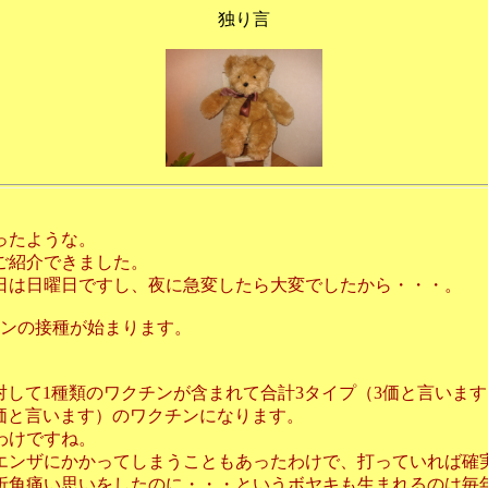
独り言
ったような。
ご紹介できました。
日は日曜日ですし、夜に急変したら大変でしたから・・・。
チンの接種が始まります。
対して1種類のワクチンが含まれて合計3タイプ（3価と言いま
4価と言います）のワクチンになります。
わけですね。
エンザにかかってしまうこともあったわけで、打っていれば確
折角痛い思いをしたのに・・・というボヤキも生まれるのは毎