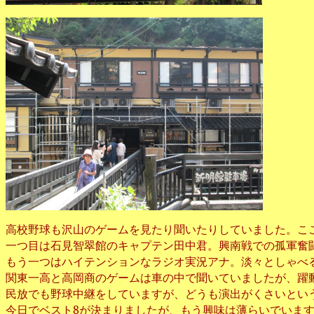
高校野球も沢山のゲームを見たり聞いたりしていました。こ
一つ目は石見智翠館のキャプテン田中君。興南戦での孤軍奮
もう一つはハイテンションなラジオ実況アナ。淡々としゃべ
関東一高と高岡商のゲームは車の中で聞いていましたが、躍
民放でも野球中継をしていますが、どうも演出がくさいとい
今日でベスト8が決まりましたが、もう興味は薄らいでいま