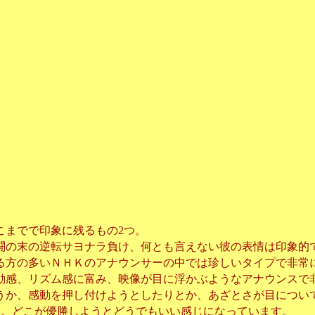
こまでで印象に残るもの
つ。
2
闘の末の逆転サヨナラ負け、何とも言えない彼の表情は印象的
る方の多いＮＨＫのアナウンサーの中では珍しいタイプで非常
動感、リズム感に富み、映像が目に浮かぶようなアナウンスで
うか、感動を押し付けようとしたりとか、あざとさが目につい
す。どこが優勝しようとどうでもいい感じになっています。