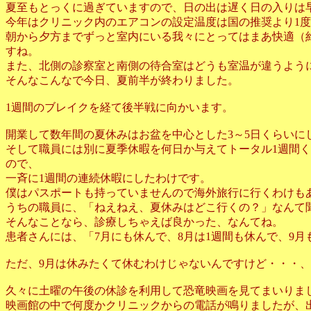
夏至もとっくに過ぎていますので、日の出は遅く日の入りは
今年はクリニック内のエアコンの設定温度は国の推奨より1
朝から夕方までずっと室内にいる我々にとってはまあ快適（
すね。
また、北側の診察室と南側の待合室はどうも室温が違うよう
そんなこんなで今日、夏前半が終わりました。
1週間のブレイクを経て後半戦に向かいます。
開業して数年間の夏休みはお盆を中心とした3～5日くらいに
そして職員には別に夏季休暇を何日か与えてトータル1週間
ので、
一斉に1週間の連続休暇にしたわけです。
僕はパスポートも持っていませんので海外旅行に行くわけも
うちの職員に、「ねえねえ、夏休みはどこ行くの？」なんて
そんなことなら、診療しちゃえば良かった、なんてね。
患者さんには、「7月にも休んで、8月は1週間も休んで、9
ただ、9月は休みたくて休むわけじゃないんですけど・・・
久々に土曜の午後の休診を利用して恐竜映画を見てまいりま
映画館の中で何度かクリニックからの電話が鳴りましたが、