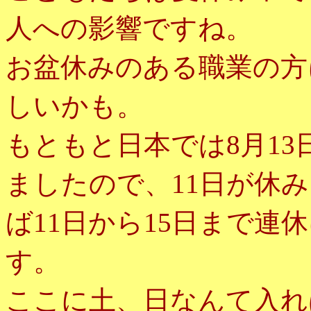
人への影響ですね。
お盆休みのある職業の方
しいかも。
もともと日本では
月
8
13
ましたので、
日が休み
11
ば
日から
日まで連休
11
15
す。
ここに土、日なんて入れ