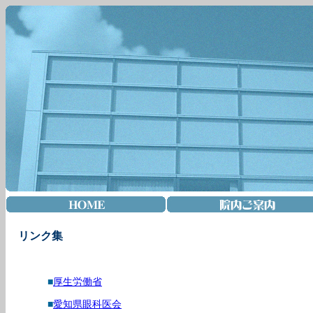
リンク集
■
厚生労働省
■
愛知県眼科医会