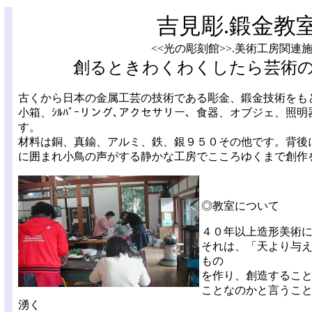
吉見彫.鍛金教
<<光の彫刻館>>.美術工房関連
創るときわくわくしたら芸術
古くから日本の金属工芸の技術である彫金、鍛金技術をも
小箱、ｼﾙﾊﾞｰリング､アクセサリー、食器、オブジェ、照
す。
材料は銅、真鍮、アルミ、鉄、銀９５０その他です。背後
に囲まれ小鳥の声がする静かな工房でこころゆくまで創作
◎教室について
４０年以上造形美術
それは、「天より与
もの
を作り、創造するこ
ことなのかと言うこ
湧く