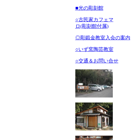
■光の彫刻館
○古民家カフェマ
ロ(彫刻館付属)
◎彫鍛金教室入会の案内
○いず窯陶芸教室
○交通＆お問い合せ