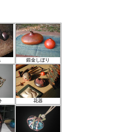
ね
鍛金しぼり
ト
花器