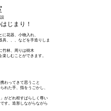
室
施設
のはじまり！
とに花器、小物入れ、
明器具、、、などを手造りしま
に竹林、周りは樹木
を楽しむことができます。
に携わってきて思うこと
えられた手、指をうごかし、
と」がどれ程すばらしく尊い
とです。造形しながらながら