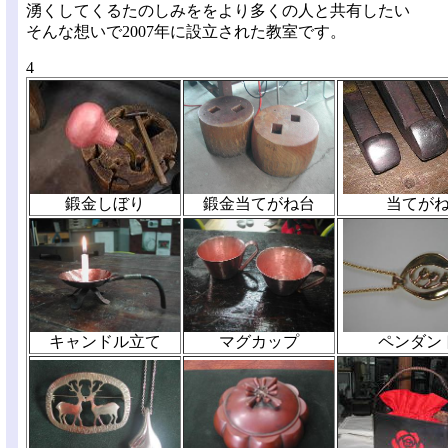
湧くしてくるたのしみををより多くの人と共有したい
そんな想いで2007年に設立された教室です。
4
鍛金当てがね台
当てが
鍛金しぼり
キャンドル立て
マグカップ
ペンダン