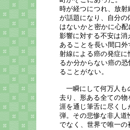
時が経つにつれ、放射
が話題になり、自分の
はないかと密かに心配
影響に対する不安は消
あることを長い間口外
射線による癌の発症に
るか分からない癌の恐
ることがない。
一瞬にして何万人も
去り、形ある全ての物
涯を通じ筆舌に尽くし
弾。その悲惨な非人道
でなく、世界で唯一の