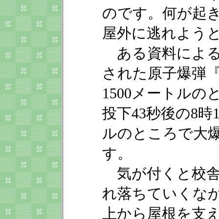
のです。何が起
屋外に逃れよう
ある資料によると
された原子爆弾
1500メートル
投下43秒後の8時
ルのところで大
す。
気が付くと校舎
れ落ちていくな
上から屋根を支