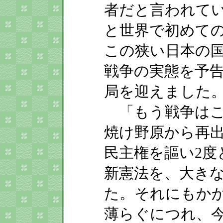
者だと言われて
と世界で初めての
この狭い日本の
戦争の実態を予
局を迎えました
「もう戦争はこ
焼け野原から再
民主権を謳い2度
新憲法を、大き
た。それにもか
薄らぐにつれ、