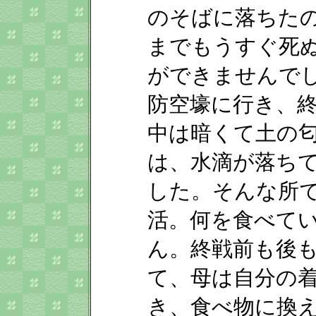
のそばに落ちた
までもうすぐ死
ができませんで
防空壕に行き、
中は暗くて土の
は、水滴が落ち
した。そんな所
活。何を食べて
ん。終戦前も後
て、母は自分の
き、食べ物に換