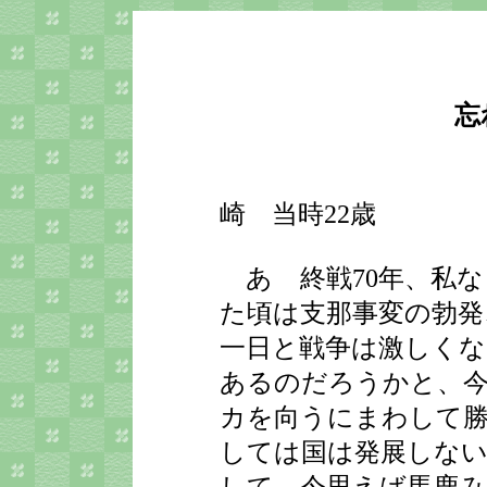
忘
崎 当時22歳
あゝ終戦70年、私な
た頃は支那事変の勃発
一日と戦争は激しく
あるのだろうかと、今
カを向うにまわして
しては国は発展しない