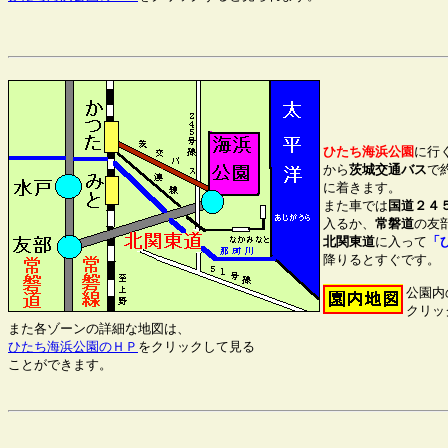
ひたち海浜公園
に行
から
茨城交通バス
で
に着きます。

また車では
国道２４
入るか、
常磐道
北関東道
に入って
「
降りるとすぐです。

公園内
クリッ
ひたち海浜公園のＨＰ
をクリックして見る
