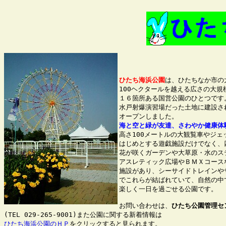
ひたち海浜公園
は、ひたちなか市の
100ヘクタールを越える広さの大規
１６箇所ある国営公園のひとつです。
水戸射爆演習場だった土地に建設され
海と空と緑が友達、さわやか健康体
高さ100メートルの大観覧車やジェ
はじめとする遊戯施設だけでなく、四
花が咲くガーデンや大草原・水のス
アスレティック広場やＢＭＸコースな
施設があり、シーサイドトレインや
でこれらが結ばれていて、自然の中で
楽しく一日を過ごせる公園です。

お問い合わせは、
ひたち公園管理セ
ひたち海浜公園のＨＰ
をクリックすると見られます。
