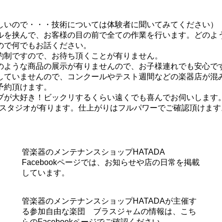
しいので・・・技術については体験者に聞いてみてください）
ルを挟んで、お客様の目の前で全ての作業を行います。どのよ
ので何でもお話ください。
約制ですので、お待ち頂くことが有りません。
のような商品の展示が有りませんので、お子様連れでも安心で
していませんので、コンクールやテスト週間などの楽器店が混
予約頂けます。
ブが大好き！ビックリするくらい遠くでも喜んでお伺いします
畳のスタジオが有ります。仕上がりはフルパワーでご確認頂けます
管楽器のメンテナンスショップHATADA
Facebookページでは、お知らせや店の日常を掲載
しています。
管楽器のメンテナンスショップHATADAが主催す
る参加自由な楽団 ブラスジャムの情報は、こち
らのFacebookページでご確認ください。