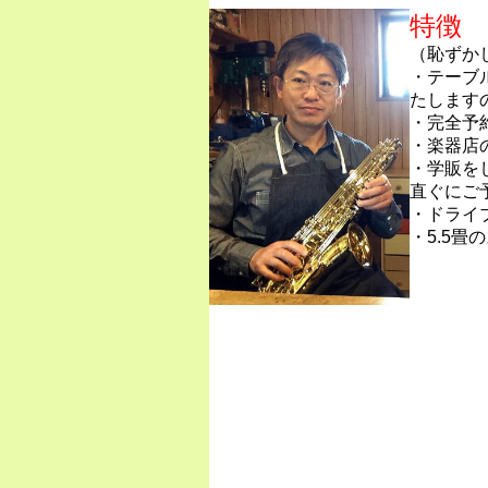
特徴
（恥ずか
・テーブ
たします
・完全予
・楽器店
・学販を
直ぐにご
・ドライ
・5.5