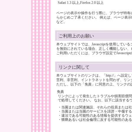
Safari 1.3 以上,Firefox 2.0 以上
ページの表示や操作を行う際に、ブラウザ特有
らかじめご了承ください。 例えば、ページ表
など。
ご利用上のお願い
本ウェブサイトでは、Javascriptを使用してい
を無効にされている場合、正しく機能しない、
ご利用いただくには、ブラウザ設定でJavascr
リンクに関して
本ウェブサイトのリンクは、「http://」へ設
営利、非営利、イントラネットを問わず、リン
ただし、以下の「免責」に同意の上、リンクの
免責
リンクによって発生したトラブルや損害賠償問
で処理してください。 なお、以下に該当する
・当園または関連施設、それらの役員または社
・当園または当園のサービスを誹謗・中傷する
・違法である可能性のある情報を提供するウェ
・猥褻あるいは社会倫理に反する可能性のある